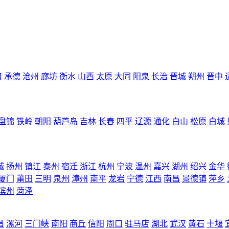
口
承德
沧州
廊坊
衡水
山西
太原
大同
阳泉
长治
晋城
朔州
晋中
盘锦
铁岭
朝阳
葫芦岛
吉林
长春
四平
辽源
通化
白山
松原
白城
城
扬州
镇江
泰州
宿迁
浙江
杭州
宁波
温州
嘉兴
湖州
绍兴
金华
厦门
莆田
三明
泉州
漳州
南平
龙岩
宁德
江西
南昌
景德镇
萍乡
滨州
菏泽
昌
漯河
三门峡
南阳
商丘
信阳
周口
驻马店
湖北
武汉
黄石
十堰