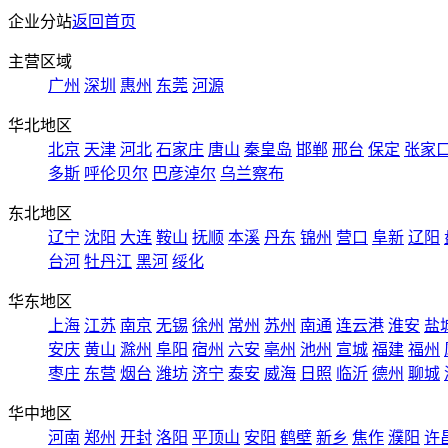
企业分站
返回首页
主营区域
广州
深圳
惠州
东莞
河源
华北地区
北京
天津
河北
石家庄
唐山
秦皇岛
邯郸
邢台
保定
张家
多斯
呼伦贝尔
巴彦淖尔
乌兰察布
东北地区
辽宁
沈阳
大连
鞍山
抚顺
本溪
丹东
锦州
营口
阜新
辽阳
台河
牡丹江
黑河
绥化
华东地区
上海
江苏
南京
无锡
徐州
常州
苏州
南通
连云港
淮安
盐
安庆
黄山
滁州
阜阳
宿州
六安
亳州
池州
宣城
福建
福州
枣庄
东营
烟台
潍坊
济宁
泰安
威海
日照
临沂
德州
聊城
华中地区
河南
郑州
开封
洛阳
平顶山
安阳
鹤壁
新乡
焦作
濮阳
许