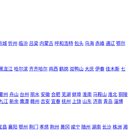
运城
忻州
临汾
吕梁
内蒙古
呼和浩特
包头
乌海
赤峰
通辽
鄂尔
黑龙江
哈尔滨
齐齐哈尔
鸡西
鹤岗
双鸭山
大庆
伊春
佳木斯
七
衢州
舟山
台州
丽水
安徽
合肥
芜湖
蚌埠
淮南
马鞍山
淮北
铜陵
九江
新余
鹰潭
赣州
吉安
宜春
抚州
上饶
山东
济南
青岛
淄博
宜昌
襄阳
鄂州
荆门
孝感
荆州
黄冈
咸宁
随州
湖南
长沙
株洲
湘