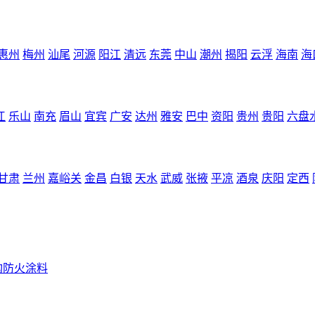
惠州
梅州
汕尾
河源
阳江
清远
东莞
中山
潮州
揭阳
云浮
海南
海
江
乐山
南充
眉山
宜宾
广安
达州
雅安
巴中
资阳
贵州
贵阳
六盘
甘肃
兰州
嘉峪关
金昌
白银
天水
武威
张掖
平凉
酒泉
庆阳
定西
构防火涂料