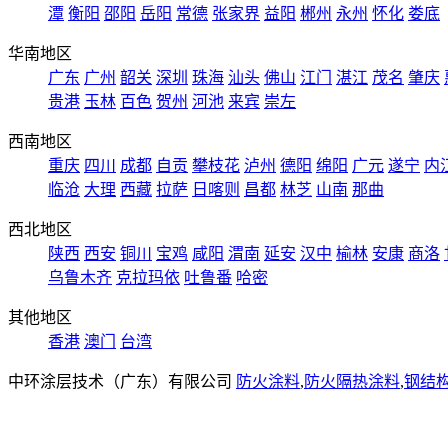
潭
衡阳
邵阳
岳阳
常德
张家界
益阳
郴州
永州
怀化
娄底
华南地区
广东
广州
韶关
深圳
珠海
汕头
佛山
江门
湛江
茂名
肇庆
贵港
玉林
百色
贺州
河池
来宾
崇左
西南地区
重庆
四川
成都
自贡
攀枝花
泸州
德阳
绵阳
广元
遂宁
内
临沧
大理
西藏
拉萨
日喀则
昌都
林芝
山南
那曲
西北地区
陕西
西安
铜川
宝鸡
咸阳
渭南
延安
汉中
榆林
安康
商洛
乌鲁木齐
克拉玛依
吐鲁番
哈密
其他地区
香港
澳门
台湾
中环涂层技术（广东）有限公司
防火涂料
,
防火隔热涂料
,
钢结