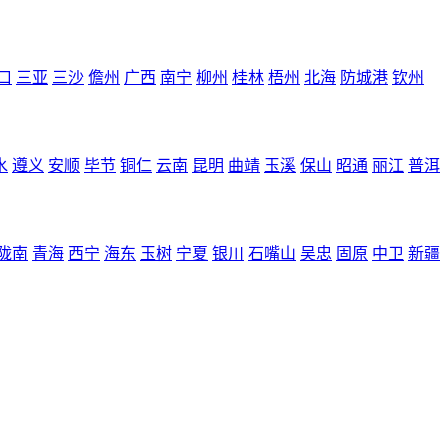
口
三亚
三沙
儋州
广西
南宁
柳州
桂林
梧州
北海
防城港
钦州
水
遵义
安顺
毕节
铜仁
云南
昆明
曲靖
玉溪
保山
昭通
丽江
普洱
陇南
青海
西宁
海东
玉树
宁夏
银川
石嘴山
吴忠
固原
中卫
新疆